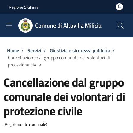
Salta al contenuto principale
Skip to footer content
Regione Siciliana
Comune di Altavilla Milicia
Briciole di pane
Home
/
Servizi
/
Giustizia e sicurezza pubblica
/
Cancellazione dal gruppo comunale dei volontari di
protezione civile
Cancellazione dal gruppo
comunale dei volontari di
protezione civile
(Regolamento comunale)