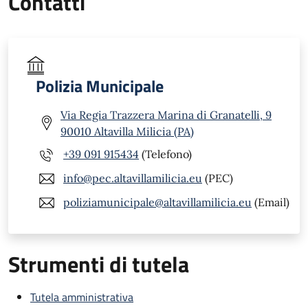
Contatti
Polizia Municipale
Via Regia Trazzera Marina di Granatelli, 9
90010 Altavilla Milicia (PA)
+39 091 915434
(Telefono)
info@pec.altavillamilicia.eu
(PEC)
poliziamunicipale@altavillamilicia.eu
(Email)
Strumenti di tutela
Tutela amministrativa