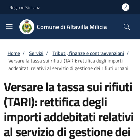
Salta al contenuto principale
Skip to footer content
Regione Siciliana
Comune di Altavilla Milicia
Briciole di pane
Home
/
Servizi
/
Tributi, finanze e contravvenzioni
/
Versare la tassa sui rifiuti (TARI): rettifica degli importi
addebitati relativi al servizio di gestione dei rifiuti urbani
Versare la tassa sui rifiuti
(TARI): rettifica degli
importi addebitati relativi
al servizio di gestione dei