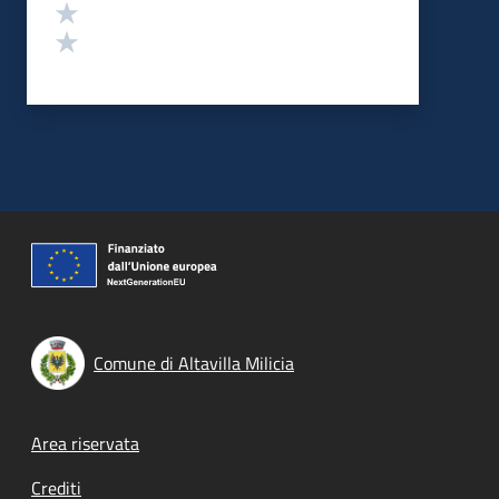
Valuta 2 stelle su 5
Valuta 1 stelle su 5
Comune di Altavilla Milicia
Footer menu
Area riservata
Crediti