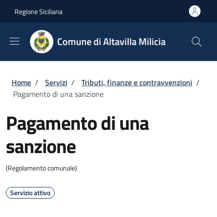
Salta al contenuto principale
Skip to footer content
Regione Siciliana
Comune di Altavilla Milicia
Briciole di pane
Home
/
Servizi
/
Tributi, finanze e contravvenzioni
/
Pagamento di una sanzione
Pagamento di una
sanzione
(Regolamento comunale)
Servizio attivo