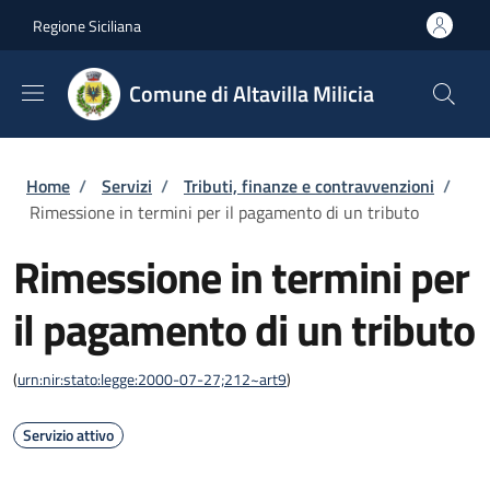
Salta al contenuto principale
Skip to footer content
Regione Siciliana
Comune di Altavilla Milicia
Briciole di pane
Home
/
Servizi
/
Tributi, finanze e contravvenzioni
/
Rimessione in termini per il pagamento di un tributo
Rimessione in termini per
il pagamento di un tributo
(
urn:nir:stato:legge:2000-07-27;212~art9
)
Servizio attivo