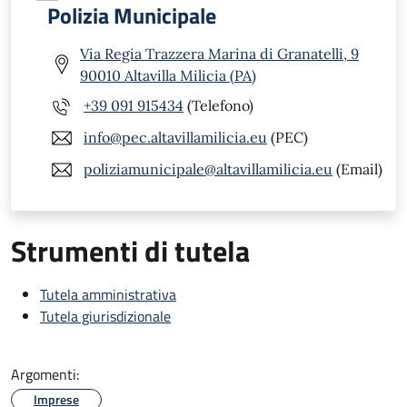
Polizia Municipale
Via Regia Trazzera Marina di Granatelli, 9
90010 Altavilla Milicia (PA)
+39 091 915434
(Telefono)
info@pec.altavillamilicia.eu
(PEC)
poliziamunicipale@altavillamilicia.eu
(Email)
Strumenti di tutela
Tutela amministrativa
Tutela giurisdizionale
Argomenti:
Imprese