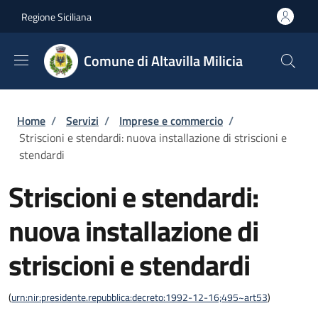
Salta al contenuto principale
Skip to footer content
Regione Siciliana
Comune di Altavilla Milicia
Briciole di pane
Home
/
Servizi
/
Imprese e commercio
/
Striscioni e stendardi: nuova installazione di striscioni e
stendardi
Striscioni e stendardi:
nuova installazione di
striscioni e stendardi
(
urn:nir:presidente.repubblica:decreto:1992-12-16;495~art53
)