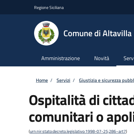
Salta al contenuto principale
Skip to footer content
Regione Siciliana
Comune di Altavilla 
Amministrazione
Novità
Serv
Briciole di pane
Home
/
Servizi
/
Giustizia e sicurezza pubbl
Ospitalità di citta
comunitari o apol
(
urn:nir:stato:decreto.legislativo:1998-07-25;286~art7
)