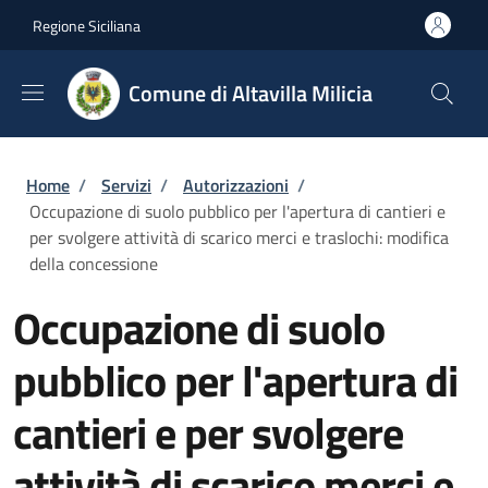
Salta al contenuto principale
Skip to footer content
Regione Siciliana
Comune di Altavilla Milicia
Briciole di pane
Home
/
Servizi
/
Autorizzazioni
/
Occupazione di suolo pubblico per l'apertura di cantieri e
per svolgere attività di scarico merci e traslochi: modifica
della concessione
Occupazione di suolo
pubblico per l'apertura di
cantieri e per svolgere
attività di scarico merci e