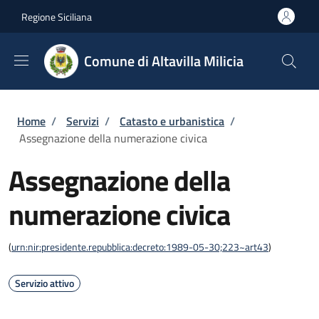
Salta al contenuto principale
Skip to footer content
Regione Siciliana
Comune di Altavilla Milicia
Briciole di pane
Home
/
Servizi
/
Catasto e urbanistica
/
Assegnazione della numerazione civica
Assegnazione della
numerazione civica
(
urn:nir:presidente.repubblica:decreto:1989-05-30;223~art43
)
Servizio attivo