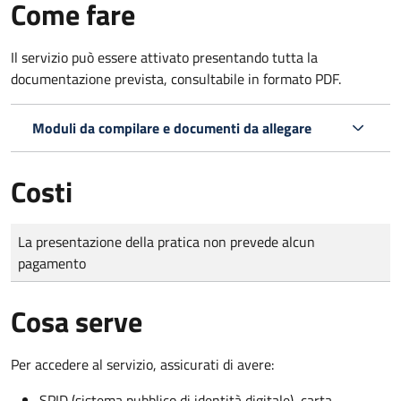
Come fare
Il servizio può essere attivato presentando tutta la
documentazione prevista, consultabile in formato PDF.
Moduli da compilare e documenti da allegare
Costi
Tipo di pagamento
Importo
La presentazione della pratica non prevede alcun
pagamento
Cosa serve
Per accedere al servizio, assicurati di avere:
SPID (sistema pubblico di identità digitale), carta