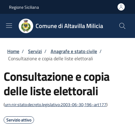
Salta al contenuto principale
Skip to footer content
Regione Siciliana
Comune di Altavilla Milicia
Briciole di pane
Home
/
Servizi
/
Anagrafe e stato civile
/
Consultazione e copia delle liste elettorali
Consultazione e copia
delle liste elettorali
(
urn:nir:stato:decreto.legislativo:2003-06-30;196~art177
)
Servizio attivo