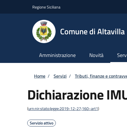
Salta al contenuto principale
Skip to footer content
Regione Siciliana
Comune di Altavilla 
Amministrazione
Novità
Serv
Briciole di pane
Home
/
Servizi
/
Tributi, finanze e contravv
Dichiarazione IM
(
urn:nir:stato:legge:2019-12-27;160~art1
)
Servizio attivo