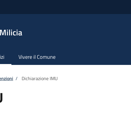
Milicia
izi
Vivere il Comune
enzioni
/
Dichiarazione IMU
U