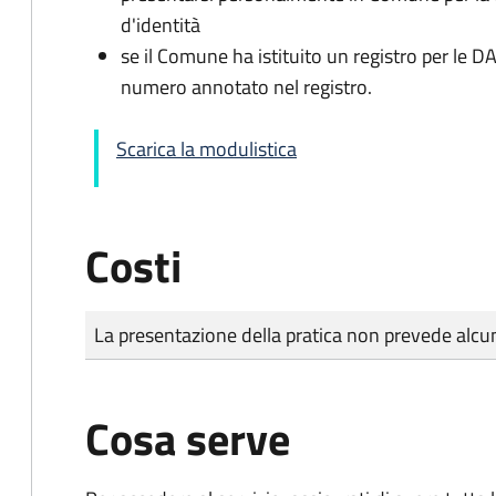
d'identità
se il Comune ha istituito un registro per le 
numero annotato nel registro.
Scarica la modulistica
Costi
Tipo di pagamento
Importo
La presentazione della pratica non prevede al
Cosa serve