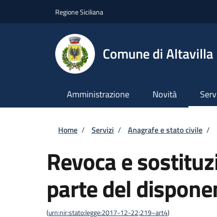
Salta al contenuto principale
Skip to footer content
Regione Siciliana
Comune di Altavilla 
Amministrazione
Novità
Serv
Briciole di pane
Home
/
Servizi
/
Anagrafe e stato civile
/
Revoca e sostituzi
parte del dispone
(
urn:nir:stato:legge:2017-12-22;219~art4
)