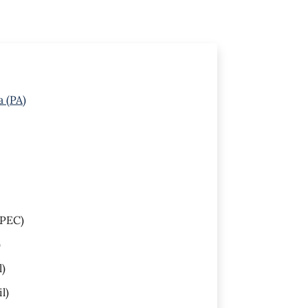
a (PA)
PEC)
)
l)
l)