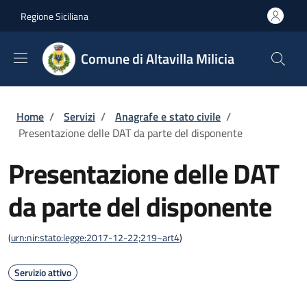
Salta al contenuto principale
Skip to footer content
Regione Siciliana
Comune di Altavilla Milicia
Briciole di pane
Home
/
Servizi
/
Anagrafe e stato civile
/
Presentazione delle DAT da parte del disponente
Presentazione delle DAT
da parte del disponente
(
urn:nir:stato:legge:2017-12-22;219~art4
)
Servizio attivo