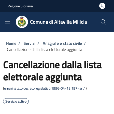
Salta al contenuto principale
Skip to footer content
Regione Siciliana
Comune di Altavilla Milicia
Briciole di pane
Home
/
Servizi
/
Anagrafe e stato civile
/
Cancellazione dalla lista elettorale aggiunta
Cancellazione dalla lista
elettorale aggiunta
(
urn:nir:stato:decreto.legislativo:1996-04-12;197~art1
)
Servizio attivo