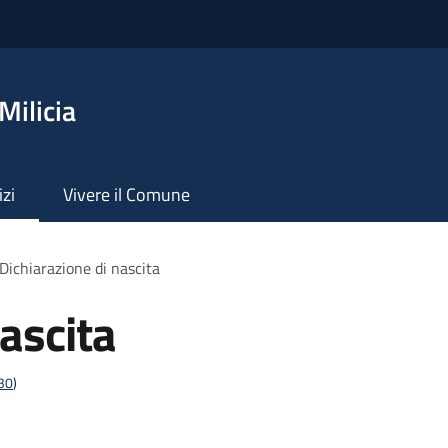
Milicia
izi
Vivere il Comune
Dichiarazione di nascita
ascita
t30
)