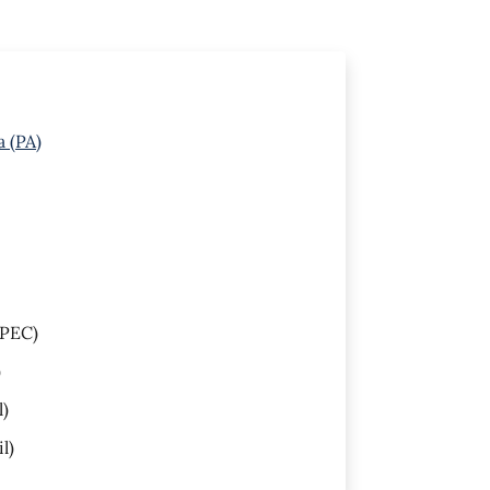
a (PA)
PEC)
)
l)
l)