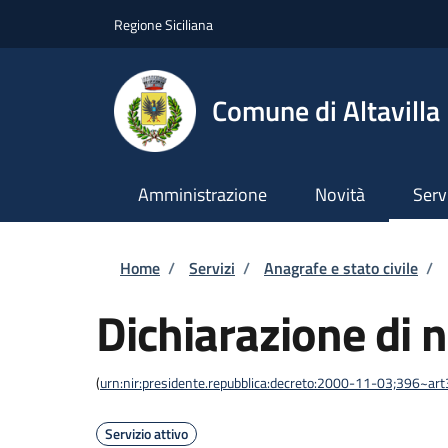
Salta al contenuto principale
Skip to footer content
Regione Siciliana
Comune di Altavilla 
Amministrazione
Novità
Serv
Briciole di pane
Home
/
Servizi
/
Anagrafe e stato civile
/
Dichiarazione di n
(
urn:nir:presidente.repubblica:decreto:2000-11-03;396~ar
Servizio attivo