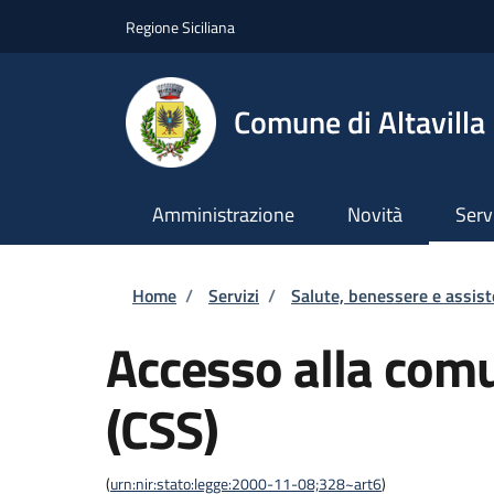
Salta al contenuto principale
Skip to footer content
Regione Siciliana
Comune di Altavilla 
Amministrazione
Novità
Serv
Briciole di pane
Home
/
Servizi
/
Salute, benessere e assis
Accesso alla comu
(CSS)
(
urn:nir:stato:legge:2000-11-08;328~art6
)