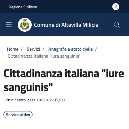
Salta al contenuto principale
Skip to footer content
Regione Siciliana
Comune di Altavilla Milicia
Briciole di pane
Home
/
Servizi
/
Anagrafe e stato civile
/
Cittadinanza italiana "iure sanguinis"
Cittadinanza italiana "iure
sanguinis"
(
urn:nir:stato:legge:1992-02-05;91
)
Servizio attivo