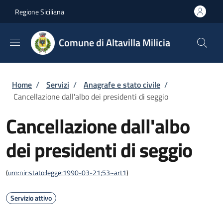
Salta al contenuto principale
Skip to footer content
Regione Siciliana
Comune di Altavilla Milicia
Briciole di pane
Home
/
Servizi
/
Anagrafe e stato civile
/
Cancellazione dall'albo dei presidenti di seggio
Cancellazione dall'albo
dei presidenti di seggio
(
urn:nir:stato:legge:1990-03-21;53~art1
)
Servizio attivo