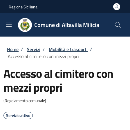
Salta al contenuto principale
Skip to footer content
Regione Siciliana
Comune di Altavilla Milicia
Briciole di pane
Home
/
Servizi
/
Mobilità e trasporti
/
Accesso al cimitero con mezzi propri
Accesso al cimitero con
mezzi propri
(Regolamento comunale)
Servizio attivo