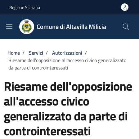
Salta al contenuto principale
Skip to footer content
Regione Siciliana
Comune di Altavilla Milicia
Briciole di pane
Home
/
Servizi
/
Autorizzazioni
/
Riesame dell'opposizione all'accesso civico generalizzato
da parte di controinteressati
Riesame dell'opposizione
all'accesso civico
generalizzato da parte di
controinteressati