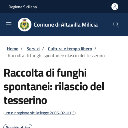
Salta al contenuto principale
Skip to footer content
Regione Siciliana
Comune di Altavilla Milicia
Briciole di pane
Home
/
Servizi
/
Cultura e tempo libero
/
Raccolta di funghi spontanei: rilascio del tesserino
Raccolta di funghi
spontanei: rilascio del
tesserino
(
urn:nir:regione.sicilia:legge:2006-02-01;3
)
Servizio attivo